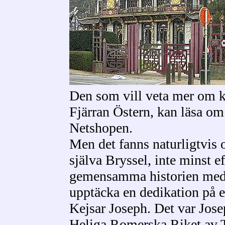
Den som vill veta mer om k
Fjärran Östern, kan läsa o
Netshopen.
Men det fanns naturligtvis oc
själva Bryssel, inte minst e
gemensamma historien med Ö
upptäcka en dedikation på e
Kejsar Joseph. Det var Jose
Heliga Romerska Riket av T