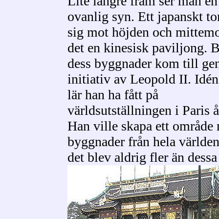
Lite längre fram ser man e
ovanlig syn. Ett japanskt to
sig mot höjden och mittemo
det en kinesisk paviljong. 
dess byggnader kom till g
initiativ av Leopold II. Idén
lär han ha fått på
världsutställningen i Paris 
Han ville skapa ett område
byggnader från hela världen,
det blev aldrig fler än dessa