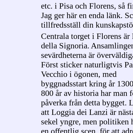
etc. i Pisa och Florens, så 
Jag ger här en enda länk. Scr
tillfredsställ din kunskaps
Centrala torget i Florens är
della Signoria. Ansamlinge
sevärdheterna är överväldig
Först sticker naturligtvis P
Vecchio i ögonen, med
byggnadsstart kring år 1300
800 år av historia har man 
påverka från detta bygget. L
att Loggia dei Lanzi är näst
sekel yngre, men politiken 
en offentlig scen, för att ad