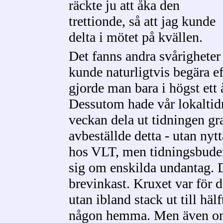
räckte ju att åka den
trettionde, så att jag kunde
delta i mötet på kvällen.
Det fanns andra svårigheter
kunde naturligtvis begära e
gjorde man bara i högst ett 
Dessutom hade vår lokaltidn
veckan dela ut tidningen gra
avbeställde detta - utan ny
hos VLT, men tidningsbuden 
sig om enskilda undantag. Dä
brevinkast. Kruxet var för det
utan ibland stack ut till häl
någon hemma. Men även om a