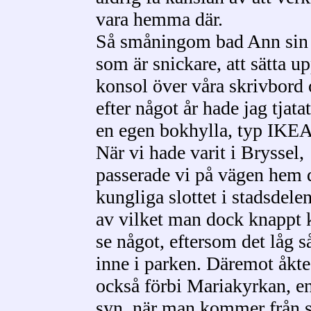
vara hemma där.
Så småningom bad Ann sin 
som är snickare, att sätta u
konsol över våra skrivbord
efter något år hade jag tjatat
en egen bokhylla, typ IKEA
När vi hade varit i Bryssel,
passerade vi på vägen hem 
kungliga slottet i stadsdele
av vilket man dock knappt
se något, eftersom det låg s
inne i parken. Däremot åkte
också förbi Mariakyrkan, en
syn, när man kommer från s