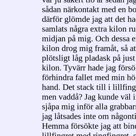
sådan närkontakt med en bo
därför glömde jag att det h
samlats några extra kilon ru
midjan på mig. Och dessa e
kilon drog mig framåt, så at
plötsligt låg pladask på just
kilon. Tyvärr hade jag försö
förhindra fallet med min hö
hand. Det stack till i lillfing
men vaddå? Jag kunde väl i
sjåpa mig inför alla grabbar
jag låtsades inte om någont
Hemma försökte jag att bin
lillfingret med ringfingret, s