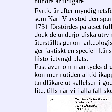
hundra år tidigare.
Fyrtio år efter myndighetsf
som Karl V avstod den spansk
1731 förstördes palatset fu
dock de underjordiska utry
återställts genom arkeologi
ger faktiskt en speciell käns
historietyngd plats.
Fast även om man tycks drun
kommer nutiden alltid ikap
tandläkare ut kallelsen i god
lite, tills när vi i alla fall