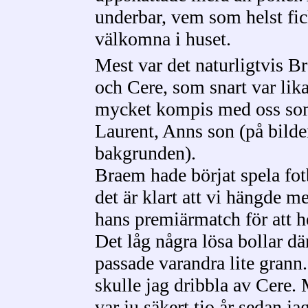
underbar, vem som helst fi
välkomna i huset.
Mest var det naturligtvis B
och Cere, som snart var lik
mycket kompis med oss s
Laurent, Anns son (på bilde
bakgrunden).
Braem hade börjat spela fot
det är klart att vi hängde m
hans premiärmatch för att h
Det låg några lösa bollar dä
passade varandra lite grann
skulle jag dribbla av Cere.
var ju säkert tio år sedan ja