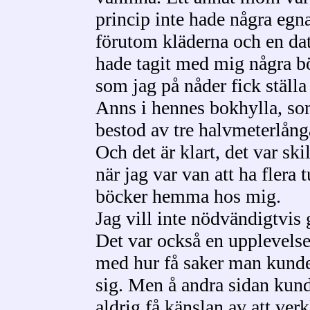
princip inte hade några egn
förutom kläderna och en dat
hade tagit med mig några b
som jag på nåder fick ställa
Anns i hennes bokhylla, s
bestod av tre halvmeterlång
Och det är klart, det var ski
när jag var van att ha flera 
böcker hemma hos mig.
Jag vill inte nödvändigtvis 
Det var också en upplevelse 
med hur få saker man kunde
sig. Men å andra sidan kund
aldrig få känslan av att ver