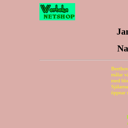
Ja
Na
Beethov
målar v
med blo
Själarna
öppnar 
. . . . . .