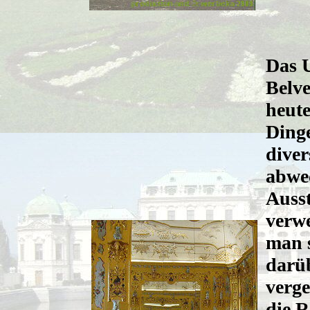
Das 
Belve
heute
Ding
diver
abwe
Auss
verwe
man s
darüb
verge
die 