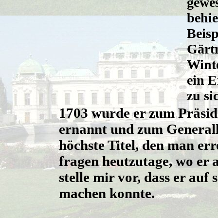
gewes
behie
Beisp
Gärt
Wint
ein 
zu si
1703 wurde er zum Präsid
ernannt und zum Generall
höchste Titel, den man er
fragen heutzutage, wo er 
stelle mir vor, dass er au
machen konnte.