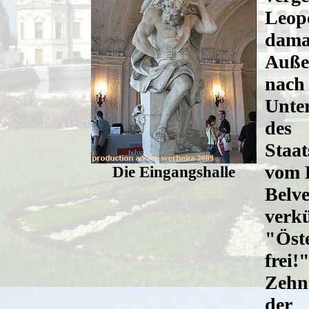
Leopo
dama
Auße
nach
Unte
des
Staat
vom 
Die Eingangshalle
Belve
verk
"Öste
frei!
Zehn
der