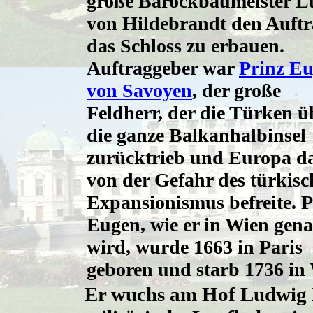
große Barockbaumeister L
von Hildebrandt den Auftr
das Schloss zu erbauen.
Auftraggeber war
Prinz E
von Savoyen
, der große
Feldherr, der die Türken ü
die ganze Balkanhalbinsel
zurücktrieb und Europa d
von der Gefahr des türkis
Expansionismus befreite. P
Eugen, wie er in Wien gen
wird, wurde 1663 in Paris
geboren und starb 1736 in
Er wuchs am Hof Ludwig X