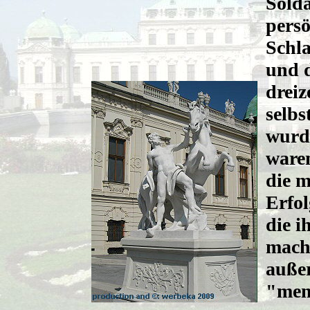
Solda
persö
Schla
und 
drei
selbs
wurde
waren
die m
Erfol
die i
macht
auße
"men