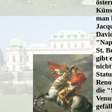
öster
Künst
man h
Jacq
Davi
"Nap
St. 
gibt 
nicht
Statu
Renoi
die "
Venu
gefäl