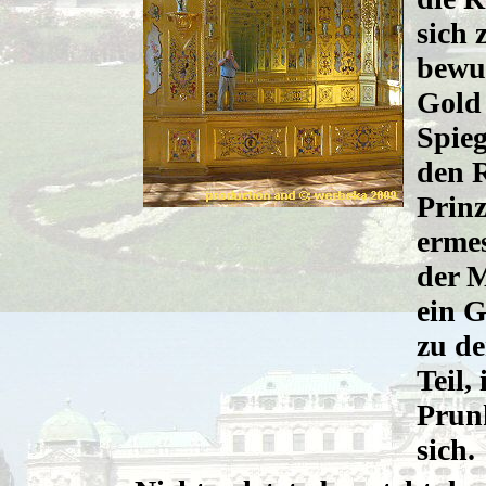
sich 
bewu
Gold 
Spieg
den 
Prin
erme
der 
ein 
zu d
Teil, 
Prun
sich.