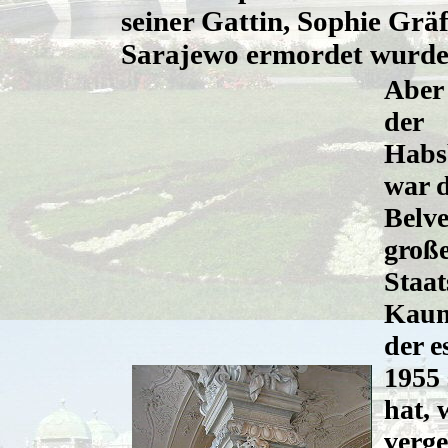
seiner Gattin, Sophie Gräf
Sarajewo ermordet wurde
Aber
der
Habs
war 
Belv
groß
Staat
Kaum
der e
1955 
hat, 
verge