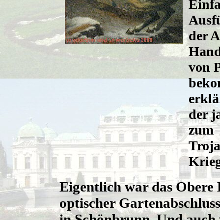
Einfa
Ausf
der A
Hand,
von P
beko
erklä
der j
zum
Troj
Krieg
Eigentlich war das Obere 
optischer Gartenabschluss
in Schönbrunn. Und auch 