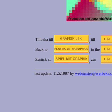
Tillbaka till
till
,
Back to
to the
,
Zurück zu
zur
,
last update: 11.5.1997 by
webmaster@werbeka.