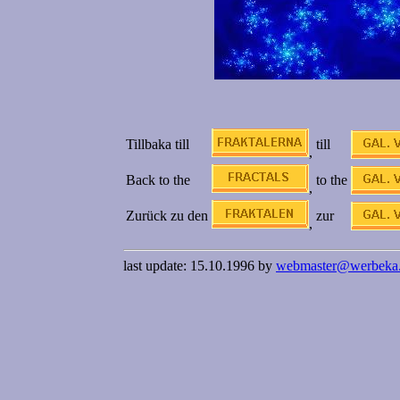
Tillbaka till
till
,
Back to the
to the
,
Zurück zu den
zur
,
last update: 15.10.1996 by
webmaster@werbeka