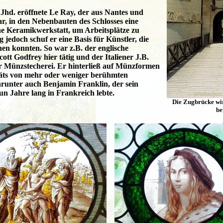
. Jhd. eröffnete Le Ray, der aus Nantes und
r, in den Nebenbauten des Schlosses eine
ne Keramikwerkstatt, um Arbeitsplätze zu
ig jedoch schuf er eine Basis für Künstler, die
chen konnten. So war z.B. der englische
ott Godfrey hier tätig und der Italiener J.B.
er Münzstecherei. Er hinterließ auf Münzformen
äts von mehr oder weniger berühmten
arunter auch Benjamin Franklin, der sein
n Jahre lang in Frankreich lebte.
Die Zugbrücke wir
be