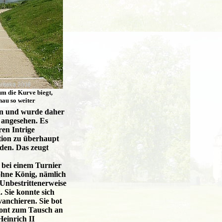
m die Kurve biegt,
nau so weiter
rin und wurde daher
 angesehen. Es
ren Intrige
ation zu überhaupt
den. Das zeugt
 bei einem Turnier
öhne König, nämlich
 Unbestrittenerweise
. Sie konnte sich
vanchieren. Sie bot
ont zum Tausch an
Heinrich II