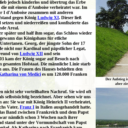
lieb jedoch kinderlos und übertrug das Erbe
, die mit einem d'Amboise verheiratet war. Im
ter I d'Amboise zusammen mit anderen
ufstand gegen König
Ludwig XI
. Dieser ließ
setzen und niederreißen und konfiszierte das
nde Areal.
er später und half ihm sogar, das Schloss wieder
gewann das Königshaus für etliche
Untertanen. Georg, der jüngste Sohn der 17
e nicht nur Kardinal und päpstlicher Legat,
Freund von
Ludwig XII
und sein
503 kam der König sogar auf Besuch nach
 gesamten Hofstaat. Die männliche Linie starb
en aus. Die Frauen des Hauses behielten den
Katharina von Medici
es um 120.000 Franken
Der Aufstieg is
aber zi
n nicht sehr vorteilhaften Nachruf. Sie wird oft
als selbstsüchtig bezeichnet. Aber sehen wir uns
n an: Sie war mit König Heinrich II verheiratet,
ichs Vater,
Franz I
in Italien ausgehandelt hatte.
e das Band zwischen Frankreich und dem Papst
 war nämlich schon 3 Wochen nach ihrer
nd stand unter der Vormundschaft von Papst
nkel. Als Katharina nach Frankreich kam,