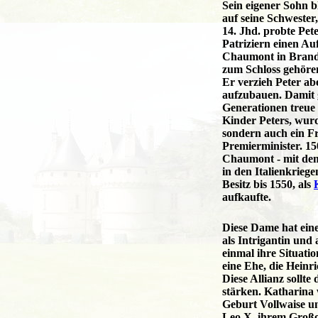
Sein eigener Sohn b
auf seine Schwester
14. Jhd. probte Pe
Patriziern einen A
Chaumont in Brand 
zum Schloss gehöre
Er verzieh Peter ab
aufzubauen. Damit 
Generationen treue 
Kinder Peters, wurd
sondern auch ein 
Premierminister. 1
Chaumont - mit dem
in den Italienkrieg
Besitz bis 1550, als
aufkaufte.
Diese Dame hat eine
als Intrigantin und 
einmal ihre Situatio
eine Ehe, die Heinr
Diese Allianz sollt
stärken. Katharina
Geburt Vollwaise u
Leo X, ihrem Großo