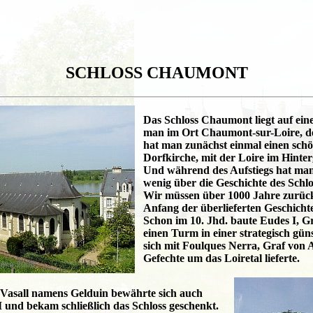
SCHLOSS CHAUMONT
Das Schloss Chaumont liegt auf ei
man im Ort Chaumont-sur-Loire, de
hat man zunächst einmal einen sch
Dorfkirche, mit der Loire im Hinte
Und während des Aufstiegs hat man 
wenig über die Geschichte des Schl
Wir müssen über 1000 Jahre zurüc
Anfang der überlieferten Geschich
Schon im 10. Jhd. baute Eudes I, Gr
einen Turm in einer strategisch güns
sich mit Foulques Nerra, Graf von A
Gefechte um das Loiretal lieferte.
Vasall namens Gelduin bewährte sich auch
 und bekam schließlich das Schloss geschenkt.