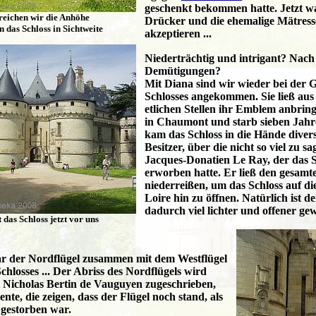
geschenkt bekommen hatte. Jetzt 
reichen wir die Anhöhe
Drücker und die ehemalige Mätress
das Schloss in Sichtweite
akzeptieren ...
Niederträchtig und intrigant? Nach
Demütigungen?
Mit Diana sind wir wieder bei der G
Schlosses angekommen. Sie ließ au
etlichen Stellen ihr Emblem anbrin
in Chaumont und starb sieben Jahr
kam das Schloss in die Hände diver
Besitzer, über die nicht so viel zu s
Jacques-Donatien Le Ray, der das S
erworben hatte. Er ließ den gesamt
niederreißen, um das Schloss auf di
Loire hin zu öffnen. Natürlich ist d
dadurch viel lichter und offener ge
 das Schloss jetzt vor uns
war der Nordflügel zusammen mit dem Westflügel
 Schlosses ... Der Abriss des Nordflügels wird
ft Nicholas Bertin de Vauguyen zugeschrieben,
te, die zeigen, dass der Flügel noch stand, als
gestorben war.