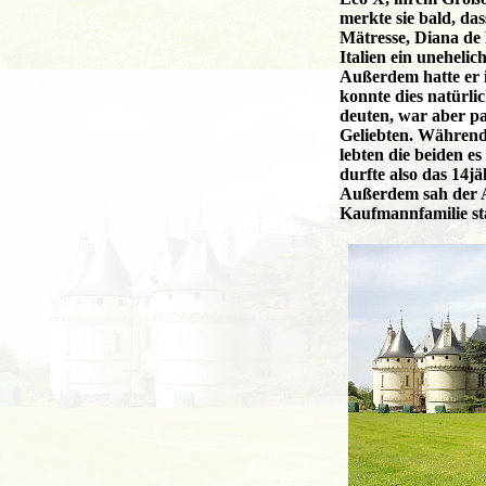
merkte sie bald, da
Mätresse, Diana de P
Italien ein uneheli
Außerdem hatte er 
konnte dies natürli
deuten, war aber pas
Geliebten. Während 
lebten die beiden e
durfte also das 14
Außerdem sah der Ad
Kaufmannfamilie s