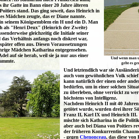
ss ihr Gatte im Bann einer 20 Jahre älteren
oitiers stand. Das ging soweit, dass Heinrich in
ches Mädchen zeugte, das er Diane nannte.
in seinem Königsemblem ein H und ein D. Man
ch als "Henri Deux" (Heinrich der Zweite)
senderweise gleichzeitig die Initiale seiner
das Verhältnis anfangs noch diskret war,
s später offen aus. Diesen Voraussetzungen
jährige Mädchen Katharina entgegensehen.
el auf sie herab, weil sie ja nur aus einer
Und wenn man u
tammte.
geht es ge
Und letztendlich war sie Auslände
auch vom gewöhnlichen Volk schief
kann natürlich der einen oder ande
bedürfen, um in einer solchen Situ
zu überleben, ohne verrückt zu wer
höchstens von Intelligenz.
Nachdem Heinrich II mit 40 Jahren
getötet wurde, wurden drei ihrer S
Franz II, Karl IX und Heinrich III.
mischte sich Katharina in die Politik
aber auch bei Diana von Poitiers re
der früheren Konkurrentin Chaum
- gegen
Chenonceau
, das diese von 