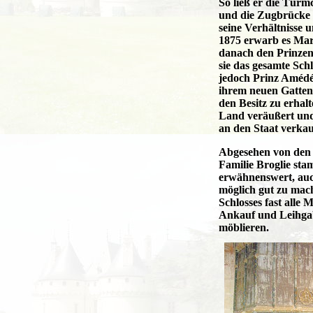
So ließ er die Türm
und die Zugbrücke w
seine Verhältnisse 
1875 erwarb es Mar
danach den Prinzen
sie das gesamte Sch
jedoch Prinz Amédé
ihrem neuen Gatten 
den Besitz zu erha
Land veräußert und 
an den Staat verkau
Abgesehen von den 
Familie Broglie sta
erwähnenswert, auch
möglich gut zu mac
Schlosses fast alle
Ankauf und Leihga
möblieren.