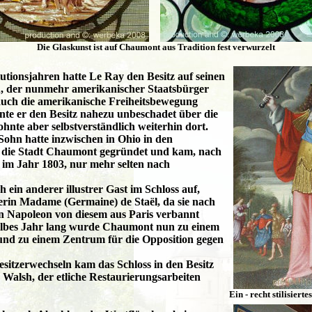
Die Glaskunst ist auf Chaumont aus Tradition fest verwurzelt
tionsjahren hatte Le Ray den Besitz auf seinen
, der nunmehr amerikanischer Staatsbürger
auch die amerikanische Freiheitsbewegung
nnte er den Besitz nahezu unbeschadet über die
nte aber selbstverständlich weiterhin dort.
Sohn hatte inzwischen in Ohio in den
n die Stadt Chaumont gegründet und kam, nach
 im Jahr 1803, nur mehr selten nach
ch ein anderer illustrer Gast im Schloss auf,
erin Madame (Germaine) de Staël, da sie nach
an Napoleon von diesem aus Paris verbannt
lbes Jahr lang wurde Chaumont nun zu einem
 und zu einem Zentrum für die Opposition gegen
sitzerwechseln kam das Schloss in den Besitz
Walsh, der etliche Restaurierungsarbeiten
Ein - recht stilisiert