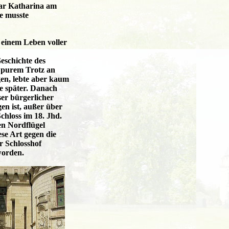
war Katharina am
e musste
 einem Leben voller
eschichte des
s purem Trotz an
gen, lebte aber kaum
e später. Danach
ser bürgerlicher
agen ist, außer über
chloss im 18. Jhd.
en Nordflügel
ese Art gegen die
er Schlosshof
worden.