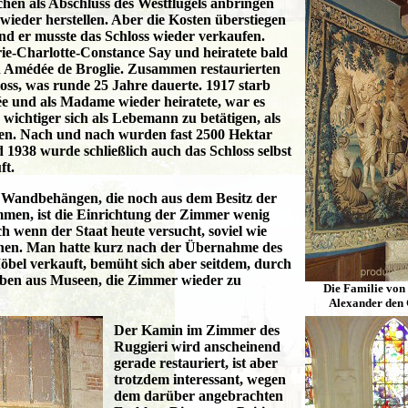
chen als Abschluss des Westflügels anbringen
ieder herstellen. Aber die Kosten überstiegen
und er musste das Schloss wieder verkaufen.
ie-Charlotte-Constance Say und heiratete bald
 Amédée de Broglie. Zusammen restaurierten
loss, was runde 25 Jahre dauerte. 1917 starb
e und als Madame wieder heiratete, war es
wichtiger sich als Lebemann zu betätigen, als
lten. Nach und nach wurden fast 2500 Hektar
1938 wurde schließlich auch das Schloss selbst
ft.
Wandbehängen, die noch aus dem Besitz der
mmen, ist die Einrichtung der Zimmer wenig
 wenn der Staat heute versucht, soviel wie
hen. Man hatte kurz nach der Übernahme des
 Möbel verkauft, bemüht sich aber seitdem, durch
ben aus Museen, die Zimmer wieder zu
Die Familie von 
Alexander den
Der Kamin im Zimmer des
Ruggieri wird anscheinend
gerade restauriert, ist aber
trotzdem interessant, wegen
dem darüber angebrachten